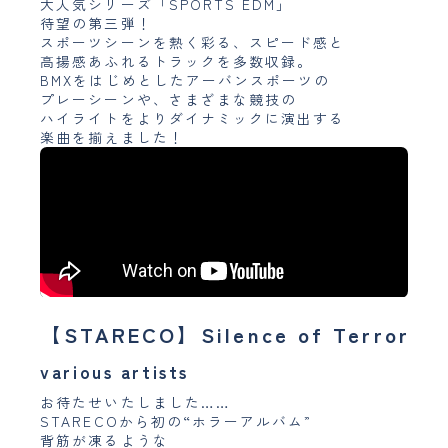
大人気シリーズ「SPORTS EDM」
待望の第三弾！
スポーツシーンを熱く彩る、スピード感と
高揚感あふれるトラックを多数収録。
BMXをはじめとしたアーバンスポーツの
プレーシーンや、さまざまな競技の
ハイライトをよりダイナミックに演出する
楽曲を揃えました！
【STARECO】Silence of Terror
various artists
お待たせいたしました……
STARECOから初の“ホラーアルバム”
背筋が凍るような