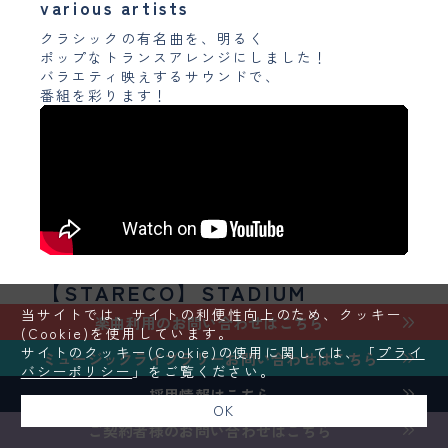
various artists
クラシックの有名曲を、明るく
ポップなトランスアレンジにしました！
バラエティ映えするサウンドで、
番組を彩ります！
【STARECO】STADIUM
当サイトでは、サイトの利便性向上のため、クッキー
SPORTS2
楽曲利用の
お問い合わせはこちら
(Cookie)を使用しています。
サイトのクッキー(Cookie)の使用に関しては、「
プライ
various artists
ミュージックライブラリー
お問い合わせはこちら
バシーポリシー
」をご覧ください。
爽やかで前向きなポップスや
採用情報はこちら
オーケストラサウンドに加え、
OK
今回は 熱いロックサウンド も登場！
ご契約者様の
お問い合わせはこちら