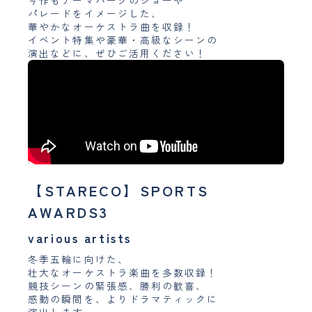
パレードをイメージした、
華やかなオーケストラ曲を収録！
イベント特集や豪華・高級なシーンの
演出などに、ぜひご活用ください！
【STARECO】SPORTS
AWARDS3
various artists
冬季五輪に向けた、
壮大なオーケストラ楽曲を多数収録！
競技シーンの緊張感、勝利の歓喜、
感動の瞬間を、よりドラマティックに
演出します。