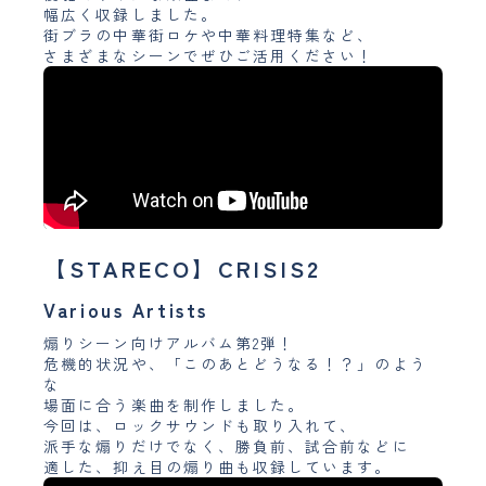
幅広く収録しました。
街ブラの中華街ロケや中華料理特集など、
さまざまなシーンでぜひご活用ください！
【STARECO】CRISIS2
Various Artists
煽りシーン向けアルバム第2弾！
危機的状況や、「このあとどうなる！？」のよう
な
場面に合う楽曲を制作しました。
今回は、ロックサウンドも取り入れて、
派手な煽りだけでなく、勝負前、試合前などに
適した、抑え目の煽り曲も収録しています。