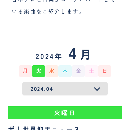
採用情報
いる
楽曲をご紹介します。
おしらせ
JP
EN
4
月
2024年
月
火
水
木
金
土
日
火曜日
ザ！世界仰天ニュース