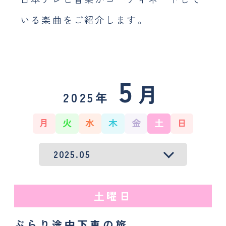
採用情報
いる
楽曲をご紹介します。
おしらせ
JP
EN
5
月
2025年
月
火
水
木
金
土
日
土曜日
ぶらり途中下車の旅